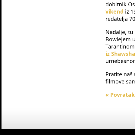
dobitnik Os
vikend
iz 
redatelja 7
Nadalje, tu 
Bowiejem u 
Tarantinom
iz Shawsh
urnebesno
Pratite naš
filmove sa
« Povratak