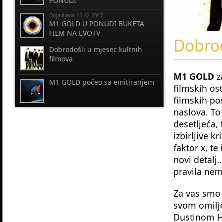
PONUDI
Objavljeno 15.12.2017.
M1 GOLD U PONUDI BUKETA
FILM NA EVOTV
Dobrod
Dobrodošli u mjesec kultnih
filmova
M1 GOLD
z
M1 GOLD počeo sa emitiranjem
filmskih os
filmskih po
naslova. To
desetljeća, 
izbirljive k
faktor x, t
novi detalj.
pravila nema
Za vas smo 
svom omilj
Dustinom Ho