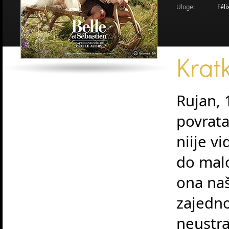
Uloge:
Féli
Kratk
Rujan, 
povrata
niije v
do malo
ona naš
zajedn
neustra