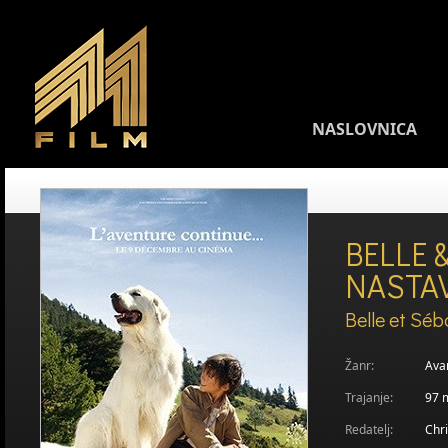
NASLOVNICA
BELLE 
NASTA
Belle et Séb
Žanr:
Avan
Trajanje:
97 
Redatelj:
Chr