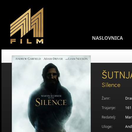
NASLOVNICA
ŠUTNJ
Silence
Žanr:
Dr
Trajanje:
161
Redatelj:
Mar
Uloge:
And