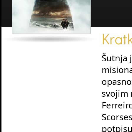
Kratk
Šutnja 
misiona
opasno 
svojim
Ferreir
Scorses
potpis