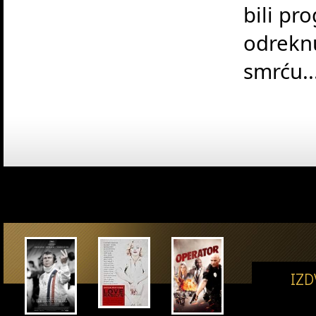
bili pr
odreknu
smrću..
IZ