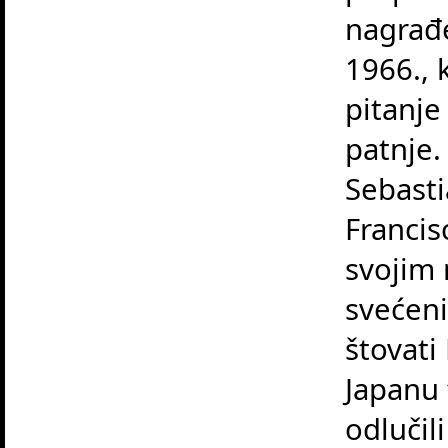
nagrađ
1966., 
pitanje
patnje.
Sebasti
Francis
svojim 
svećeni
štovati
Japanu 
odlučili