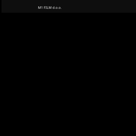
M1 FILM d.o.o.