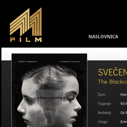
NASLOVNICA
SVEČEN
The Blackc
Žanr:
Horo
Trajanje:
93 
Redatelj:
Oz 
Uloge:
Emm