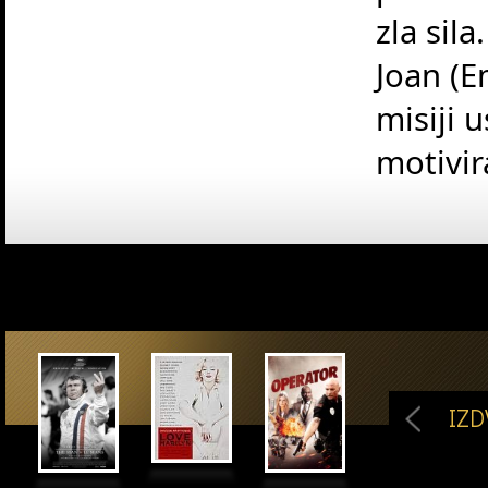
zla sila
Joan (E
misiji 
motivir
IZ