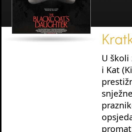
Kratk
U školi
i Kat (
prestižn
snježne
praznik
opsjeda
promatr