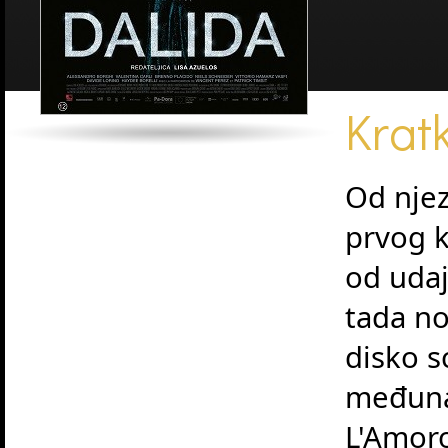
Kratk
Od njez
prvog k
od udaj
tada no
disko s
međuna
L'Amoros