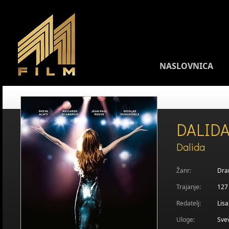
NASLOVNICA
DALID
Dalida
Žanr:
Dra
Trajanje:
127
Redatelj:
Lisa
Uloge:
Svev