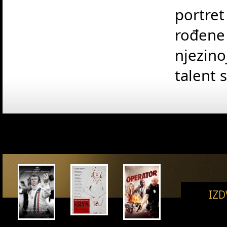
portre
rođene
njezino
talent 
IZ