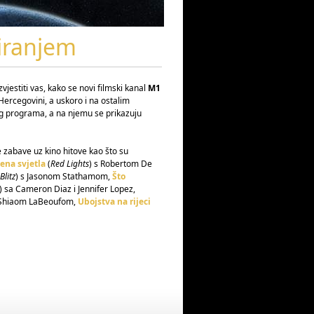
iranjem
jestiti vas, kako se novi filmski kanal
M1
ercegovini, a uskoro i na ostalim
og programa, a na njemu se prikazuju
 zabave uz kino hitove kao što su
ena svjetla
(
Red Lights
) s Robertom De
Blitz
) s Jasonom Stathamom,
Što
) sa Cameron Diaz i Jennifer Lopez,
 Shiaom LaBeoufom,
Ubojstva na rijeci