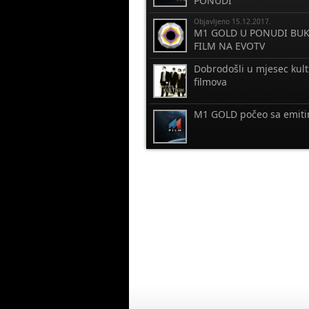
PONUDI
Objavljeno 15.12.2017.
M1 GOLD U PONUDI BUK
FILM NA EVOTV
Dobrodošli u mjesec kul
filmova
M1 GOLD počeo sa emiti