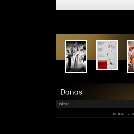
Danas
Uskoro...
DETALJAN TV P