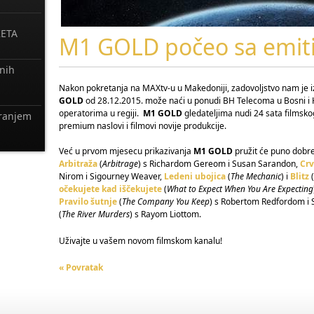
ETA
M1 GOLD počeo sa emit
tnih
Nakon pokretanja na MAXtv-u u Makedoniji, zadovoljstvo nam je izv
GOLD
od 28.12.2015. može naći u ponudi BH Telecoma u Bosni i H
operatorima u regiji.
M1 GOLD
gledateljima nudi 24 sata filmsk
ranjem
premium naslovi i filmovi novije produkcije.
Već u prvom mjesecu prikazivanja
M1 GOLD
pružit će puno dobre
Arbitraža
(
Arbitrage
) s Richardom Gereom i Susan Sarandon,
Crv
Nirom i Sigourney Weaver,
Ledeni ubojica
(
The Mechanic
) i
Blitz
(
očekujete kad iščekujete
(
What to Expect When You Are Expecting
Pravilo šutnje
(
The Company You Keep
) s Robertom Redfordom i
(
The
River Murders
) s Rayom Liottom.
Uživajte u vašem novom filmskom kanalu!
« Povratak