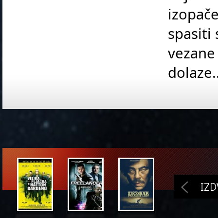
izopače
spasiti
vezane 
dolaze..
IZ