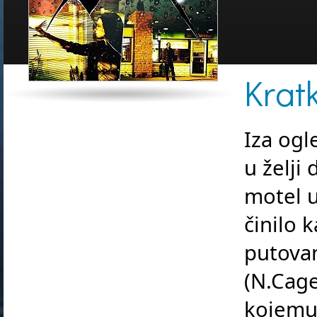
Kratk
Iza ogle
u želji
motel u
činilo 
putovan
(N.Cage
kojemu 