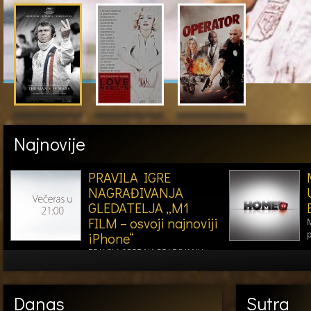
Najnovije
PRAVILA IGRE
NAGRAĐIVANJA
GLEDATELJA „M1
FILM – osvoji najnoviji
M
iPhone“
PRAVILA IGRE NAGRAĐIVANJA
GLEDATELJA „M1 FILM – osvoji…
Danas
Sutra