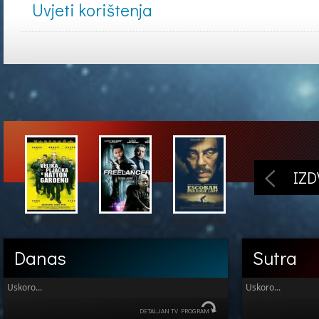
Uvjeti korištenja
IZ
Danas
Sutra
Uskoro...
Uskoro...
DETALJAN TV PROGRAM