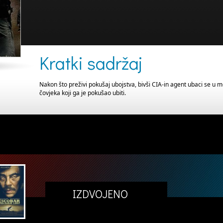
Kratki sadržaj
Nakon što preživi pokušaj ubojstva, bivši CIA-in agent ubaci se u m
čovjeka koji ga je pokušao ubiti.
IZDVOJENO