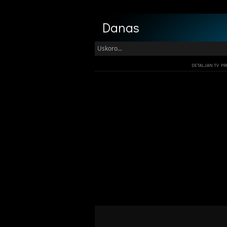
Danas
Uskoro...
DETALJAN TV P