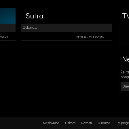
Sutra
T
Uskoro...
ROGRAM
DETALJAN TV PROGRAM
Ne
Želit
progr
Naslovnica
Uskoro
Novosti
O nama
TV prog